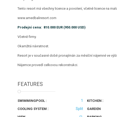
Tento resort má všechny licence a povolení, včetně licence na ma
www.amedbaliresort.com
Prodejní cena:
810.000 EUR (950.000 USD)
Včetně firmy.
Okamžitá návratnost.
Resort je v současné době pronajímán za měsíční nájemné ve výši
Nájemce provedl celkovou rekonstrukci.
FEATURES
1
:
SWIMMINGPOOL :
KITCHEN
:
Split
COOLING SYSTEM
GARDEN
VIEW
PARKING