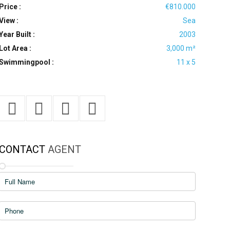
Price :
€810.000
View :
Sea
Year Built :
2003
Lot Area :
3,000 m²
Swimmingpool :
11 x 5
CONTACT
AGENT