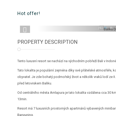
Hot offer!
1
2
3
PROPERTY DESCRIPTION
Tento luxusní resort se nachází na východním pobřeží Bali v Indonés
Tato lokalita je populární zejména díky své přátelské atmosféře, kde
obyvatel. Je zde bohatý podmořský život a několik vraků lodí ze I
před letoviskem Baliku.
Od centrálního města Amlapura je tato lokalita vzdálena cca 30 km
13min.
Resort má 7 luxusních prostorných apartmánů vybavených minibar
Banyuning.