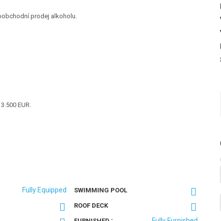
loobchodní prodej alkoholu.
 3.500 EUR.
Fully Equipped
SWIMMING POOL
ROOF DECK
:
Fully Furnished
FURNISHED