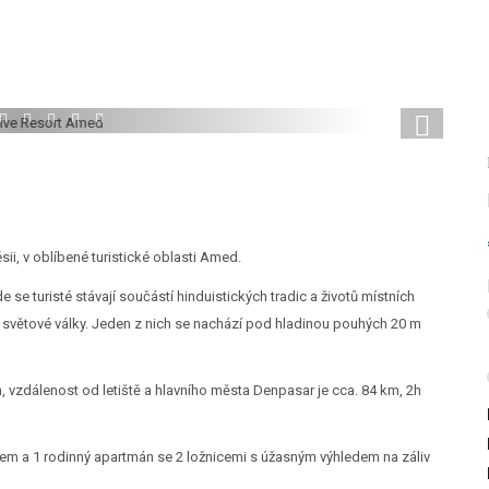
4
5
6
7
8
ii, v oblíbené turistické oblasti Amed.
 se turisté stávají součástí hinduistických tradic a životů místních
I. světové války. Jeden z nich se nachází pod hladinou pouhých 20 m
, vzdálenost od letiště a hlavního města Denpasar je cca. 84 km, 2h
em a 1 rodinný apartmán se 2 ložnicemi s úžasným výhledem na záliv