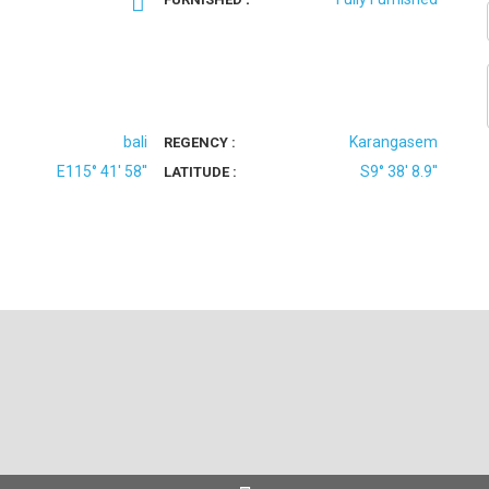
bali
Karangasem
REGENCY :
E115° 41' 58''
S9° 38' 8.9''
LATITUDE :