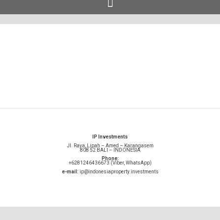
IP Investments
Jl. Raya, Lipah – Amed – Karangasem
808 52 BALI – INDONESIA
Phone:
+6281246436673 (Viber, WhatsApp)
e-mail:
ip@indonesiaproperty.investments