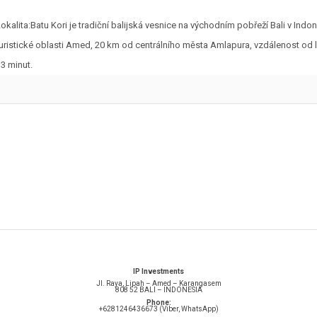
okalita:Batu Kori je tradiční balijská vesnice na východním pobřeží Bali v Indon
turistické oblasti Amed, 20 km od centrálního města Amlapura, vzdálenost od l
13 minut.
IP Investments
Jl. Raya, Lipah – Amed – Karangasem
808 52 BALI – INDONESIA
Phone:
+6281246436673 (Viber, WhatsApp)