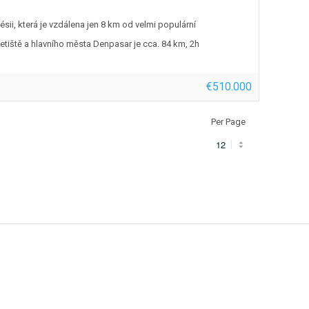
ésii, která je vzdálena jen 8 km od velmi populární
etiště a hlavního města Denpasar je cca. 84 km, 2h
€510.000
Per Page